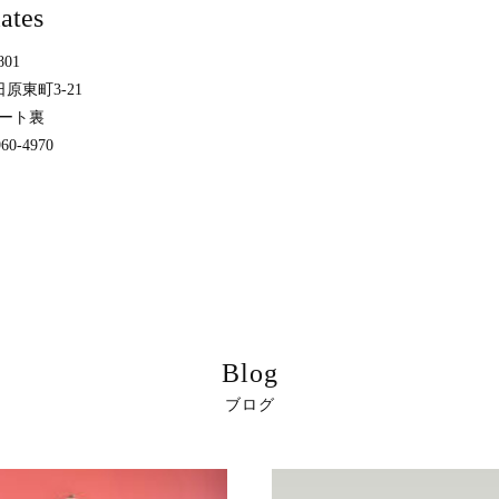
lates
801
原東町3-21
ート裏
60-4970
Blog
ブログ