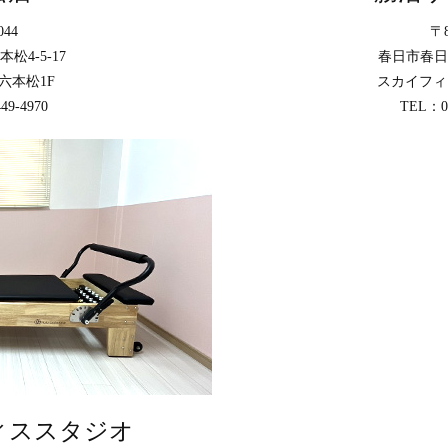
044
〒8
松4-5-17
春日市春日原
六本松1F
スカイフィ
49-4970
TEL：07
ィススタジオ