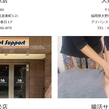
原店
大
801
〒8
原東町3-21
福岡県大野城
春日１F
アドバンスト
60-4970
TEL：09
松店
腸活サロ