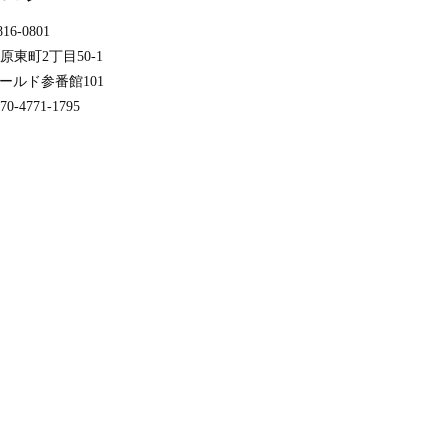
16-0801
東町2丁目50-1
ールド参番館101
0-4771-1795